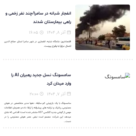
انفجار شبانه در سامرا/چند نفر زخمی و
راهی بیمارستان شدند
آذر ۸, ۱۴۰۴
۱۶:۰۵
اقتصادنیوز: شامگاه شنبه، انفجاری در شهر سامرا استان صلاح الدین
(شمال عراق) به وقوع پیوست.
سامسونگ نسل جدید رهبران AI را
وارد میدان کرد
آذر ۷, ۱۴۰۴
۲۰:۰۰
سامسونگ با یک بازچینی کم سابقه، دهها مدیر متخصص در هوش
مصنوعی، رباتیک و تراشه های پیشرفته را ارتقا داده و همزمان اطلاعات
مهمی از گوشی جدید گلکسی A37 منتشر شده است؛ اقدامی که نشان
میدهد این شرکت مصمم است نبض عصر هوش مصنوعی را در
دست...