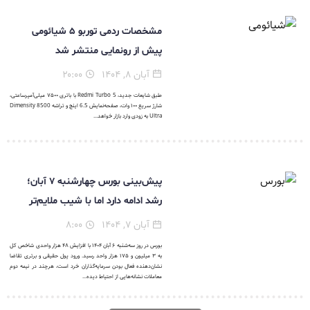
مشخصات ردمی توربو ۵ شیائومی
پیش از رونمایی منتشر شد
آبان ۸, ۱۴۰۴
۲۰:۰۰
طبق شایعات جدید، Redmi Turbo 5 با باتری ۷۵۰۰ میلی‌آمپرساعتی،
شارژ سریع ۱۰۰ وات، صفحه‌نمایش 6.5 اینچ و تراشه Dimensity 8500
Ultra به زودی وارد بازار خواهد...
پیش‌بینی بورس چهارشنبه ۷ آبان؛
رشد ادامه دارد اما با شیب ملایم‌تر
آبان ۷, ۱۴۰۴
۸:۰۰
بورس در روز سه‌شنبه ۶ آبان ۱۴۰۴ با افزایش ۴۸ هزار واحدی شاخص کل
به ۳ میلیون و ۱۷۵ هزار واحد رسید. ورود پول حقیقی و برتری تقاضا
نشان‌دهنده فعال بودن سرمایه‌گذاران خرد است، هرچند در نیمه دوم
معاملات نشانه‌هایی از احتیاط دیده...