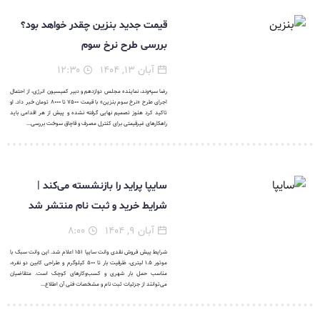
قیمت جدید بنزین چقدر خواهد بود؟
بررسی طرح نرخ سوم
آبان ۱۳, ۱۴۰۴
۱۲:۳۰
رضا سپه‌وند، نماینده مجلس دوازدهم و دبیر کمیسیون انرژی، از احتمال
اجرای طرح «نرخ سوم بنزین» با قیمت ۷۵۰۰ تا ۸۰۰۰ تومان خبر داد. او
تاکید کرد هنوز تصمیم نهایی گرفته نشده و پیش از هر اقدامی باید
راهکارهای غیرقیمتی برای کنترل مصرف و قاچاق سوخت بررسی...
سایپا پراید را بازنشسته می‌کند |
شرایط خرید و ثبت نام منتشر شد
آبان ۹, ۱۴۰۴
۸:۰۰
شرایط پیش فروش نقدی وانت سایپا ۱۵۱ اعلام شد. این وانت سبک با
موتور ۱.۵ لیتری، ظرفیت بار تا ۵۰۰ کیلوگرم و طراحی کابین دو نفره،
مناسب حمل بار شهری و کسب‌وکارهای کوچک است. متقاضیان
می‌توانند از جزئیات ثبت نام و مشخصات فنی آن اطلاع...