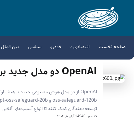
صفحه نخست
اقتصادی
خودرو
سیاسی
بین الملل
OpenAI دو مدل جدید برای ایمنی آنلاین معرفی کرد
توسعه‌دهندگان کمک کنند تا انواع آسیب‌های آنلاین ر
کد خبر :14949
آبان ۸, ۱۴۰۴