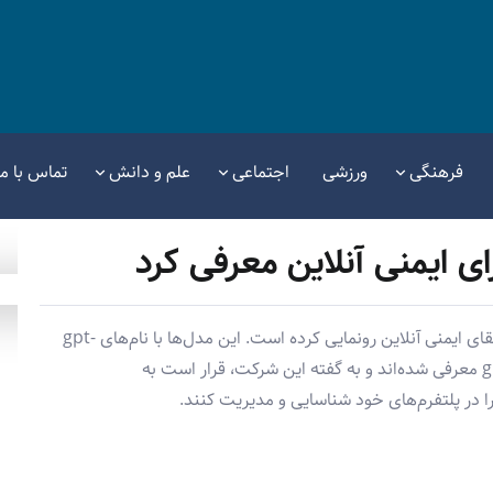
فرهنگی
ورزشی
اجتماعی
علم و دانش
تماس با ما
OpenAI از دو مدل هوش مصنوعی جدید با هدف ارتقای ایمنی آنلاین رونمایی کرده است. این مدل‌ها با نام‌های gpt-
oss-safeguard-120b و gpt-oss-safeguard-20b معرفی شده‌اند و به گفته این شرکت، قرار است به
ا در پلتفرم‌های خود شناسایی و مدیریت کنند.