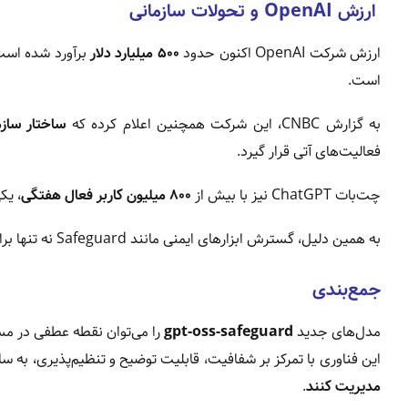
ارزش OpenAI و تحولات سازمانی
ارزش شرکت OpenAI اکنون حدود
۵۰۰ میلیارد دلار
برآورد شده است
است.
به گزارش CNBC، این شرکت همچنین اعلام کرده که
ساختار سازم
فعالیت‌های آتی قرار گیرد.
چت‌بات ChatGPT نیز با بیش از
۸۰۰ میلیون کاربر فعال هفتگی
، یک
به همین دلیل، گسترش ابزارهای ایمنی مانند Safeguard نه تنها برای کاربران، بلکه برای اعتبار OpenAI در بازار جهانی نیز اهمیت حیاتی دارد.
جمع‌بندی
مدل‌های جدید
gpt-oss-safeguard
را می‌توان نقطه عطفی در 
این فناوری با تمرکز بر شفافیت، قابلیت توضیح و تنظیم‌پذیری، به س
مدیریت کنند
.