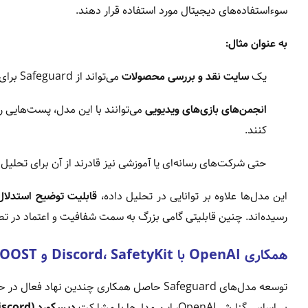
سوءاستفاده‌های دیجیتال مورد استفاده قرار دهند.
به عنوان مثال:
یک
سایت نقد و بررسی محصولات
می‌تواند از Safeguard برای تشخیص نظرات جعلی یا تبلیغاتی استفاده کند.
انجمن‌های بازی‌های ویدیویی
می‌توانند با این مدل، پست‌هایی ر
کنند.
حتی شرکت‌های رسانه‌ای یا آموزشی نیز قادرند از آن برای تحلیل 
این مدل‌ها علاوه بر توانایی در تحلیل داده،
قابلیت توضیح استدلال 
رسیده‌اند. چنین قابلیتی گامی بزرگ به سمت شفافیت و اعتماد د
همکاری OpenAI با Discord، SafetyKit و ROOST
توسعه مدل‌های Safeguard حاصل همکاری چندین نهاد فعال در حوزه ایمنی دیجیتال است.
بر اساس گزارش OpenAI، این مدل‌ها با مشارکت
دیسکورد (Discord)