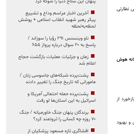
پنهان این سلاح دنیا را شوکه کرد
ش نظارتی
آخرین اخبار مراسم وداع و تشییع
پیکر رهبر شهید انقلاب اسلامی + پوشش
لحظه‌به‌لحظه
ناو وینسنس ۲۹۱ رؤیا را سوزاند /
پاسخ به ۲۰ سوال درباره پرواز ۶۵۵
زمان و جزئیات عملیات بازگشت حجاج
انه هوش
اعلام شد
پشت‌پرده شبکه‌های جاسوسی زنان /
مامورانی که تاریخ جنگ را تغییر دادند
پشت‌پرده حمله احتمالی آمریکا و
خورد از
اسرائیل به این استان‌ها لو رفت
برندگان پنهان جنگ خاورمیانه / جنگ
۷۰ روزه چه کسانی را ثروتمند کرد؟
 و بهبود
افشاگری تازه مسعود پزشکیان از