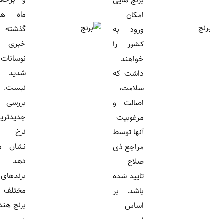
برنج هایی
ماه های
امکان
گذشته
ورود به
خبری از
کشور را
نوسانات
خواهند
شدید
داشت که
نیست.
سلامت،
بررسی
اصالت و
جدیدترین
مرغوبیت
نرخ ها
آنها توسط
نشان می
مراجع ذی
دهد
صلاح
برندهای
تایید شده
مختلف
باشد. بر
برنج هندی
اساس