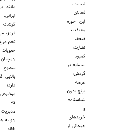
نیست،
مانند برنج
فعالان
ایرانی،
این حوزه
گوشت
معتقدند
قرمز، مرغ،
ضعف
تخم مرغ و
نظارت،
حبوبات
کمبود
همچنان در
سرمایه در
سطوح
گردش،
بالایی قرار
عرضه
دارد؛
برنج بدون
موضوعی
شناسنامه
که
و
مدیریت
خریدهای
هزینه های
هیجانی از
خانوار را