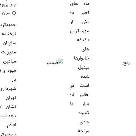
ماه های
۲۳, ۱۴۰۵
اخیر به
۱۷:۰۰
یکی از
جدیدترین
مهم ترین
نرخنامه
دغدغه
سازمان
های
مدیریت
خانوارها
میادین
تبدیل
میوه و تره
شده
بار
است. در
شهرداری
حالی که
تهران
بازار با
نشان می
کمبود
دهد قیمت
جدی
اقلام
مواجه
پرمصرفی