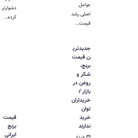
عوامل
دشوارتر
اصلی رشد
کرده...
قیمت...
جدیدتری
ن قیمت
برنج،
شکر و
روغن در
بازار /
خریداران
توان
خرید
قیمت
ندارند
برنج
ایرانی
خرداد