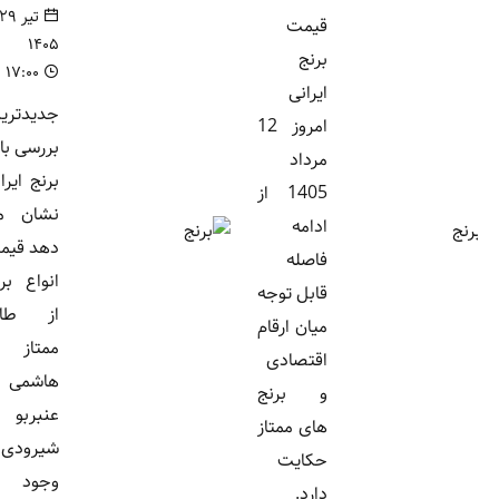
تیر ۲۹,
قیمت
۱۴۰۵
برنج
۱۷:۰۰
ایرانی
جدیدترین
امروز 12
بررسی بازار
مرداد
برنج ایرانی
1405 از
نشان می
ادامه
دهد قیمت
فاصله
انواع برنج
قابل توجه
از طارم
میان ارقام
ممتاز و
اقتصادی
هاشمی تا
و برنج
عنبربو و
های ممتاز
شیرودی با
حکایت
وجود
دارد.