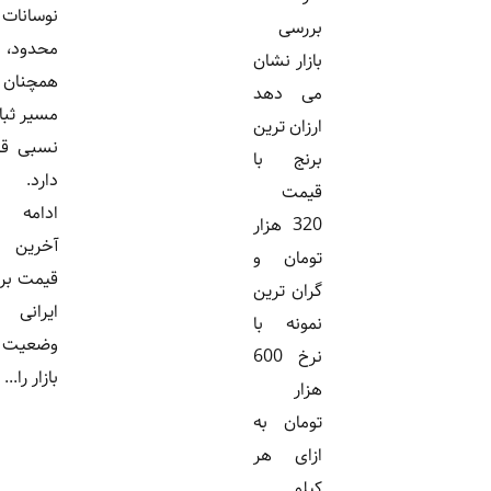
نوسانات
بررسی
محدود،
بازار نشان
همچنان در
می دهد
مسیر ثبات
ارزان ترین
نسبی قرار
برنج با
دارد. در
قیمت
ادامه
320 هزار
آخرین
تومان و
قیمت برنج
گران ترین
ایرانی و
نمونه با
وضعیت
نرخ 600
بازار را...
هزار
تومان به
ازای هر
کیلو