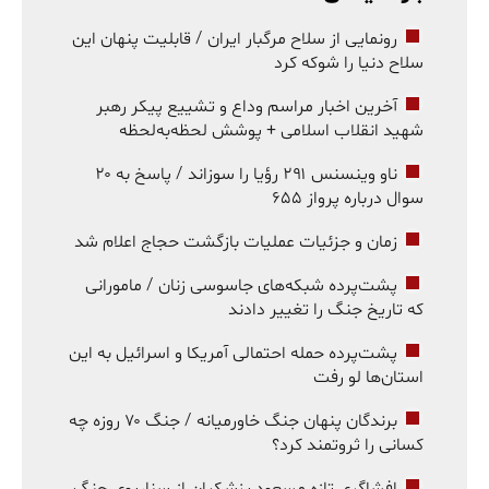
رونمایی از سلاح مرگبار ایران / قابلیت پنهان این
سلاح دنیا را شوکه کرد
آخرین اخبار مراسم وداع و تشییع پیکر رهبر
شهید انقلاب اسلامی + پوشش لحظه‌به‌لحظه
ناو وینسنس ۲۹۱ رؤیا را سوزاند / پاسخ به ۲۰
سوال درباره پرواز ۶۵۵
زمان و جزئیات عملیات بازگشت حجاج اعلام شد
پشت‌پرده شبکه‌های جاسوسی زنان / مامورانی
که تاریخ جنگ را تغییر دادند
پشت‌پرده حمله احتمالی آمریکا و اسرائیل به این
استان‌ها لو رفت
برندگان پنهان جنگ خاورمیانه / جنگ ۷۰ روزه چه
کسانی را ثروتمند کرد؟
افشاگری تازه مسعود پزشکیان از سناریوی جنگ