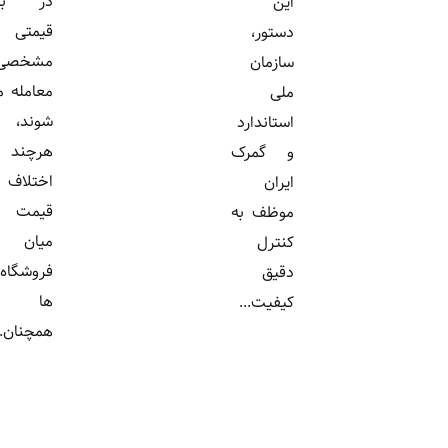
در بازه
این
قیمتی
دستور،
مشخصی
سازمان
معامله می
ملی
شوند،
استاندارد
هرچند
و گمرک
اختلاف
ایران
قیمت
موظف به
میان
کنترل
فروشگاه
دقیق
ها
کیفیت...
همچنان...