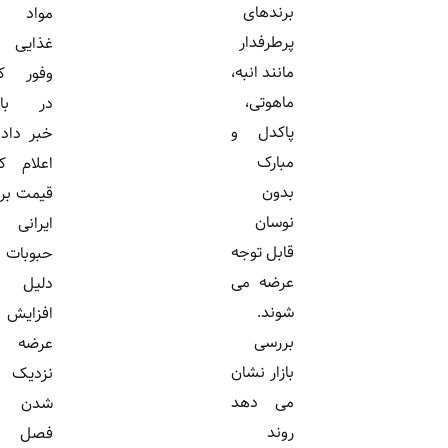
برندهای
مواد
پرطرفدار
غذایی از
مانند انبه،
وفور کالا
ماهوتی،
در بازار
پاکدل و
خبر داد و
مبارک
اعلام کرد
بدون
قیمت برنج
نوسان
ایرانی و
قابل توجه
حبوبات به
عرضه می
دلیل
شوند.
افزایش
بررسی
عرضه و
بازار نشان
نزدیک
می دهد
شدن
روند
فصل