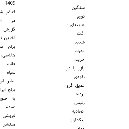
1405
سنگین
اعلام شد.
تورم
در این
هزینه‌ای و
گزارش،
افت
آخرین نرخ
شدید
برنج های
قدرت
هاشمی،
خرید،
طارم، دم
بازار را در
سیاه و
رکودی
سایر انواع
عمیق فرو
برنج ایرانی
برده؛
به صورت
رئیس
عمده
اتحادیه
فروشی
بنکداران
منتشر
مواد