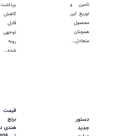
تامین و
برداشت با
توزیع این
کاهش
محصول
قابل
همچنان
توجهی
متعادل...
روبه رو
شده...
قیمت
برنج
دستور
هندی در
جدید
تیر 1405