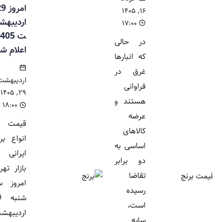
امروز 29
۱۶, ۱۴۰۵
اردیبهش
۱۷:۰۰
ت 1405
در حالی
اعلام شد
که انبارها
غرق در
اردیبهشت
فراوانی
۲۹, ۱۴۰۵
هستند و
۱۸:۰۰
عرضه
قیمت
کالاهای
انواع برنج
اساسی به
ایرانی در
دو برابر
بازار تهران
تقاضا
امروز سه
رسیده
شنبه 29
است،
اردیبهشت
سایه