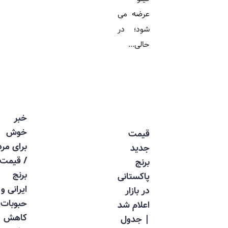
عرضه می
شود؛ در
حالی...
خبر
خوش
قیمت
برای مردم
جدید
/ قیمت
برنج
برنج
پاکستانی
ایرانی و
در بازار
حبوبات
اعلام شد
کاهش
| جدول