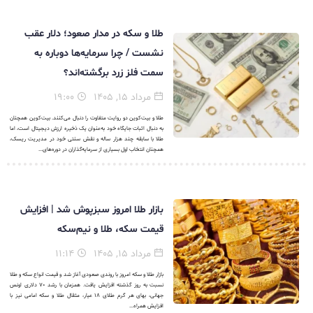
طلا و سکه در مدار صعود؛ دلار عقب
نشست / چرا سرمایه‌ها دوباره به
سمت فلز زرد برگشته‌اند؟
مرداد ۱۵, ۱۴۰۵
۱۹:۰۰
طلا و بیت‌کوین دو روایت متفاوت را دنبال می‌کنند. بیت‌کوین همچنان
به دنبال اثبات جایگاه خود به‌عنوان یک ذخیره ارزش دیجیتال است، اما
طلا با سابقه چند هزار ساله و نقش سنتی خود در مدیریت ریسک،
همچنان انتخاب اول بسیاری از سرمایه‌گذاران در دوره‌های...
بازار طلا امروز سبزپوش شد | افزایش
قیمت سکه، طلا و نیم‌سکه
مرداد ۱۵, ۱۴۰۵
۱۱:۱۴
بازار طلا و سکه امروز با روندی صعودی آغاز شد و قیمت انواع سکه و طلا
نسبت به روز گذشته افزایش یافت. همزمان با رشد ۷۰ دلاری اونس
جهانی، بهای هر گرم طلای ۱۸ عیار، مثقال طلا و سکه امامی نیز با
افزایش همراه...