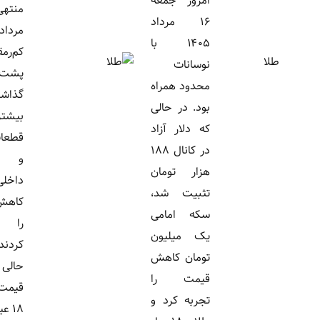
امروز جمعه
منتهی به ۱۶
۱۶ مرداد
مرداد روزهای
۱۴۰۵ با
کم‌رمقی را
نوسانات
پشت سر
محدود همراه
گذاشت و
بود. در حالی
بیشتر
که دلار آزاد
قطعات سکه
در کانال ۱۸۸
و طلای
هزار تومان
داخلی
تثبیت شد،
کاهش قیمت
سکه امامی
را تجربه
یک میلیون
کردند. در
تومان کاهش
حالی که
قیمت را
قیمت طلای
تجربه کرد و
۱۸ عیار حدود