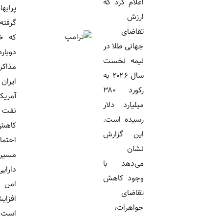
اعلام کرد که
پرابهام قرار
ارزش
گرفته است
تقاضای
که خبر آغاز
جهانی طلا در
دوباره
نیمه نخست
مذاکرات
سال ۲۰۲۶ به
ایران و
رکورد ۳۸۰
آمریکا، قیمت
میلیارد دلار
نفت را
رسیده است.
کاهش داده و
این گزارش
احتمال تغییر
نشان
مسیر
می‌دهد با
دارایی‌های
وجود کاهش
امن را
تقاضای
افزایش داده
جواهرات،
است.