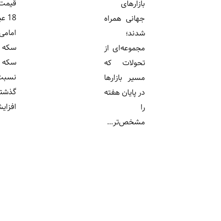
قیمت طلای
بازارهای
18 عیار، سکه
جهانی همراه
امامی، نیم
شدند؛
سکه و ربع
مجموعه‌ای از
سکه نیز
تحولات که
نسبت به روز
مسیر بازارها
گذشته
در پایان هفته
افزایش...
را
مشخص‌تر...