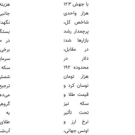
با جهش ۱۲۳
هزینه‌های
هزار واحدی
جانبی و نحوه
شاخص کل،
نگهداری
پرچمدار رشد
بستگی دارد.
بازارها شد؛
در حالی که
در مقابل،
برخی
دلار در
سرمایه‌گذاران
محدوده ۱۹۲
سکه و
هزار تومان
شمش را
نوسان کرد و
ترجیح
قیمت طلا و
می‌دهند،
سکه نیز
گروهی دیگر
تحت تأثیر
به سراغ
نرخ ارز و
طلای
اونس جهانی،
آب‌شده یا