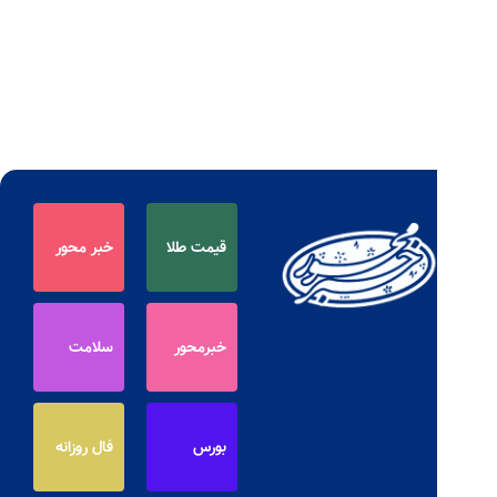
قیمت طلا
خبر محور
خبرمحور
سلامت
بورس
فال روزانه