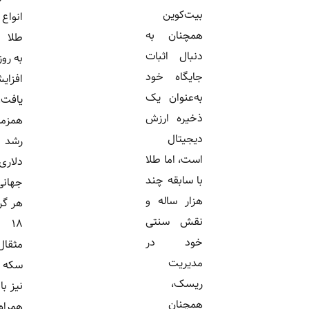
بیت‌کوین
انواع سکه و
همچنان به
طلا نسبت
دنبال اثبات
به روز گذشته
جایگاه خود
افزایش
به‌عنوان یک
یافت.
ذخیره ارزش
همزمان با
دیجیتال
رشد ۷۰
است، اما طلا
دلاری اونس
با سابقه چند
جهانی، بهای
هزار ساله و
هر گرم طلای
نقش سنتی
۱۸ عیار،
خود در
مثقال طلا و
مدیریت
سکه امامی
ریسک،
نیز با افزایش
همچنان
همراه...