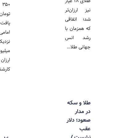
طلای ۱۸ عیار
۳۵۰ هزار
نیز ارزان‌تر
تومان کاهش
شد؛ اتفاقی
یافت، سکه
که همزمان با
امامی نیز
رشد انس
نزدیک به ۵
جهانی طلا...
میلیون تومان
ارزان شد.
کارشناسان...
طلا و سکه
در مدار
صعود؛ دلار
عقب
نشست /