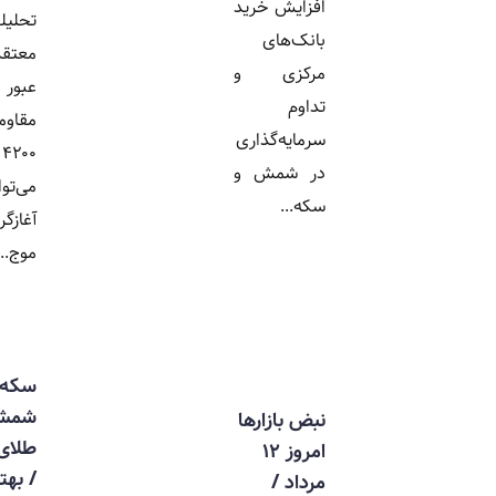
افزایش خرید
تحلیلگران
بانک‌های
معتقدند
مرکزی و
عبور طلا از
تداوم
مقاومت
سرمایه‌گذاری
۴۲۰۰ دلار
در شمش و
می‌تواند
سکه...
آغازگر یک
موج...
سکه،
شمش یا
نبض بازارها
طلای آنلاین
امروز ۱۲
/ بهترین
مرداد /