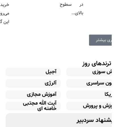
در سطوح
خرید آنلاین
بالای...
می‌روند. در
این گزارش،...
اری بیشتر
رندهای روز
ش سوزی
آجیل
ون سراسری
آلرژی
یکا
آموزش مجازی
آیت الله مجتبی
زش و پرورش
خامنه ای
شنهاد سردبیر