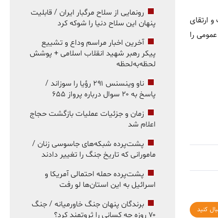
رونمایی از سلاح مرگبار ایران / قابلیت
و ارتقای
پنهان این سلاح دنیا را شوکه کرد
عمومی را
آخرین اخبار مراسم وداع و تشییع
پیکر رهبر شهید انقلاب اسلامی + پوشش
لحظه‌به‌لحظه
ناو وینسنس ۲۹۱ رؤیا را سوزاند /
پاسخ به ۲۰ سوال درباره پرواز ۶۵۵
زمان و جزئیات عملیات بازگشت حجاج
اعلام شد
پشت‌پرده شبکه‌های جاسوسی زنان /
مامورانی که تاریخ جنگ را تغییر دادند
پشت‌پرده حمله احتمالی آمریکا و
اسرائیل به این استان‌ها لو رفت
برندگان پنهان جنگ خاورمیانه / جنگ
بال کنید
۷۰ روزه چه کسانی را ثروتمند کرد؟