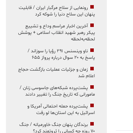
رونمایی از سلاح مرگبار ایران / قابلیت
پنهان این سلاح دنیا را شوکه کرد
آخرین اخبار مراسم وداع و تشییع
پیکر رهبر شهید انقلاب اسلامی + پوشش
لحظه‌به‌لحظه
ناو وینسنس ۲۹۱ رؤیا را سوزاند /
پاسخ به ۲۰ سوال درباره پرواز ۶۵۵
زمان و جزئیات عملیات بازگشت حجاج
اعلام شد
پشت‌پرده شبکه‌های جاسوسی زنان /
مامورانی که تاریخ جنگ را تغییر دادند
پشت‌پرده حمله احتمالی آمریکا و
اسرائیل به این استان‌ها لو رفت
برندگان پنهان جنگ خاورمیانه / جنگ
۷۰ روزه چه کسانی را ثروتمند کرد؟