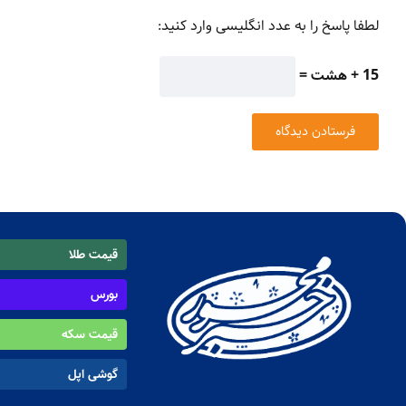
لطفا پاسخ را به عدد انگلیسی وارد کنید:
15 + هشت =
قیمت طلا
بورس
قیمت سکه
گوشی اپل