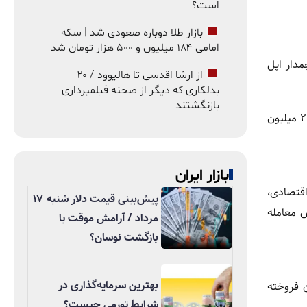
است؟
بازار طلا دوباره صعودی شد | سکه
امامی ۱۸۴ میلیون و ۵۰۰ هزار تومان شد
پرچمدار اپل
از ارشا اقدسی تا هالیوود / ۲۰
بدلکاری که دیگر از صحنه فیلمبرداری
بازنگشتند
در بازار امروز، آیفون ۱۷ پرومکس نسخه ۲۵۶ گیگابایت با قیمت ۲۷۹ میلیون تومان معامله می‌شود. همچنین آیفون ۱۶ پرو مکس با نرخ ۲۶۵ میلیون
بازار ایران
ست. در رده اقتصادی،
پیش‌بینی قیمت دلار شنبه ۱۷
A1 نسخه ۱۲۸ گیگابایت با نرخ ۲۳ میلیون تومان معامله
مرداد / آرامش موقت یا
بازگشت نوسان؟
بهترین سرمایه‌گذاری در
 و ردمی نوت ۱۴ پرو پلاس با نرخ ۵۵ میلیون تومان فروخته
شرایط تورمی چیست؟