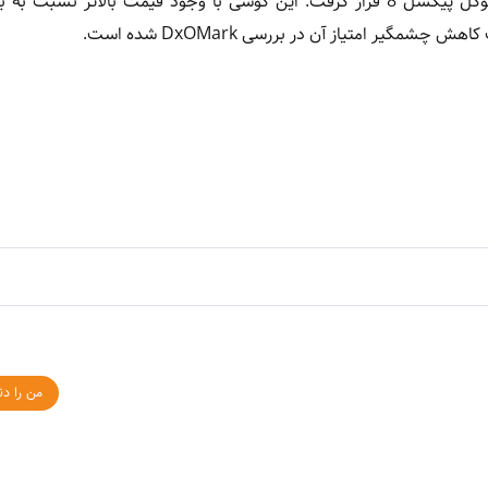
آیفون ایر در رده‌بندی دوربین DxOMark پایین‌تر از آیفون 15 و گوگل پیکسل 8 قرار گرفت. این گوشی با وجود قیمت بالاتر
یر امتیاز آن در بررسی DxOMark شده است.
من را دن