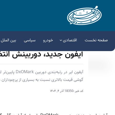
صفحه نخست
اقتصادی
خودرو
سیاسی
بین الملل
آیفون جدید، دوربینش انتظار
گوشی قیمت بالاتری نسبت به بسیاری از پرچم‌داران د
کد خبر :18350
آذر ۴, ۱۴۰۴