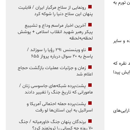
ر بود. اما در سال ۲۰۲۲ و همزمان با رسیدن تورم به
رونمایی از سلاح مرگبار ایران / قابلیت
پنهان این سلاح دنیا را شوکه کرد
آخرین اخبار مراسم وداع و تشییع
پیکر رهبر شهید انقلاب اسلامی + پوشش
لحظه‌به‌لحظه
ه و سایر
ناو وینسنس ۲۹۱ رؤیا را سوزاند /
پاسخ به ۲۰ سوال درباره پرواز ۶۵۵
 نقره که
زمان و جزئیات عملیات بازگشت حجاج
ایش پیدا
اعلام شد
پشت‌پرده شبکه‌های جاسوسی زنان /
مامورانی که تاریخ جنگ را تغییر دادند
پشت‌پرده حمله احتمالی آمریکا و
رایی‌های
اسرائیل به این استان‌ها لو رفت
برندگان پنهان جنگ خاورمیانه / جنگ
۷۰ روزه چه کسانی را ثروتمند کرد؟