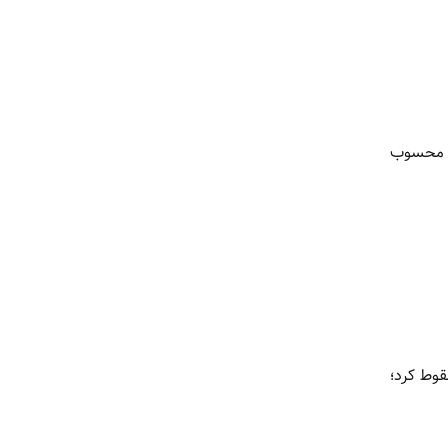
تر محسوب
ار در هر اونس رسید، اما تنها چند هفته بعد و در ماه فوریه به ۷۷ دلار سقوط کرد؛