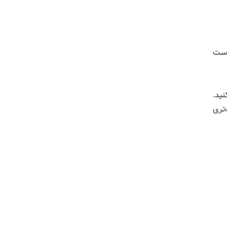
 است
نید.
تری