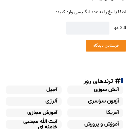
لطفا پاسخ را به عدد انگلیسی وارد کنید:
4 × دو =
ترندهای روز
آتش سوزی
آجیل
آزمون سراسری
آلرژی
آمریکا
آموزش مجازی
آیت الله مجتبی
آموزش و پرورش
خامنه ای