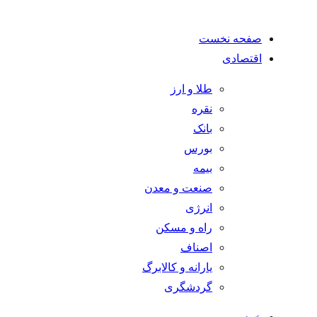
صفحه نخست
اقتصادی
طلا و ارز
نقره
بانک
بورس
بیمه
صنعت و معدن
انرژی
راه و مسکن
اصناف
یارانه و کالابرگ
گردشگری