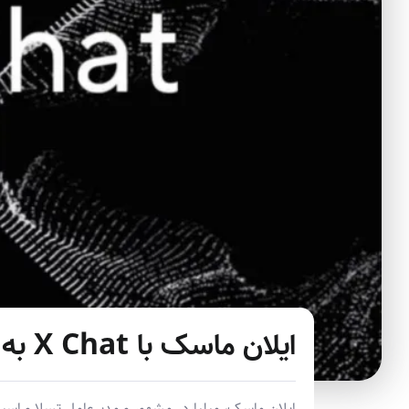
ایلان ماسک با X Chat به جنگ تلگرام و واتس‌اپ می‌رود