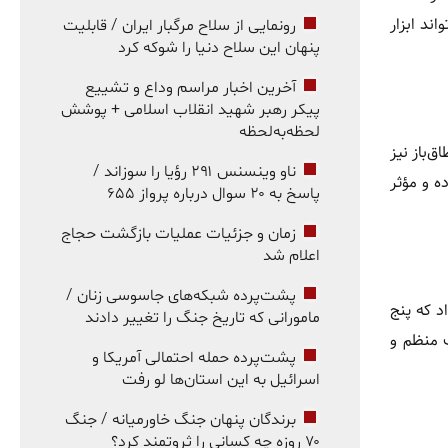
می‌تواند ابزار
رونمایی از سلاح مرگبار ایران / قابلیت
پنهان این سلاح دنیا را شوکه کرد
آخرین اخبار مراسم وداع و تشییع
پیکر رهبر شهید انقلاب اسلامی + پوشش
لحظه‌به‌لحظه
‌باز نیز
ناو وینسنس ۲۹۱ رؤیا را سوزاند /
 و مؤثر
پاسخ به ۲۰ سوال درباره پرواز ۶۵۵
زمان و جزئیات عملیات بازگشت حجاج
اعلام شد
پشت‌پرده شبکه‌های جاسوسی زنان /
 این بی‌نظمی حساس است. مطالعه‌ای مروری در سال ۲۰۲۴ نشان داد که پنج
مامورانی که تاریخ جنگ را تغییر دادند
 منظم و
پشت‌پرده حمله احتمالی آمریکا و
اسرائیل به این استان‌ها لو رفت
برندگان پنهان جنگ خاورمیانه / جنگ
۷۰ روزه چه کسانی را ثروتمند کرد؟