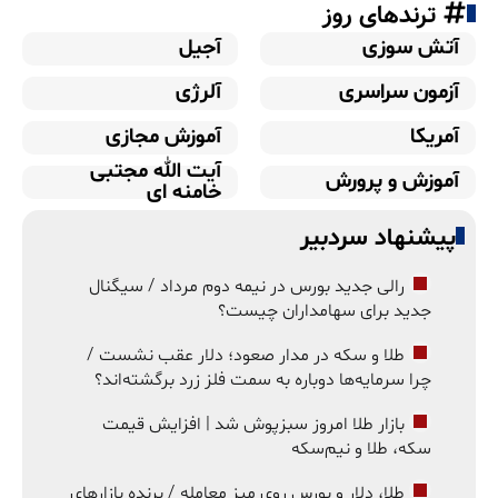
ترندهای روز
آتش سوزی
آجیل
آزمون سراسری
آلرژی
آمریکا
آموزش مجازی
آیت الله مجتبی
آموزش و پرورش
خامنه ای
پیشنهاد سردبیر
رالی جدید بورس در نیمه دوم مرداد / سیگنال
جدید برای سهامداران چیست؟
طلا و سکه در مدار صعود؛ دلار عقب نشست /
چرا سرمایه‌ها دوباره به سمت فلز زرد برگشته‌اند؟
بازار طلا امروز سبزپوش شد | افزایش قیمت
سکه، طلا و نیم‌سکه
طلا، دلار و بورس روی میز معامله / برنده بازارهای