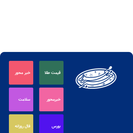
قیمت طلا
خبر محور
خبرمحور
سلامت
بورس
فال روزانه