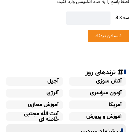
لطفا پاسخ را به عدد انگلیسی وارد کنید:
سه × 3 =
ترندهای روز
آتش سوزی
آجیل
آزمون سراسری
آلرژی
آمریکا
آموزش مجازی
آیت الله مجتبی
آموزش و پرورش
خامنه ای
پیشنهاد سردبیر