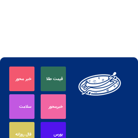
قیمت طلا
خبر محور
خبرمحور
سلامت
بورس
فال روزانه