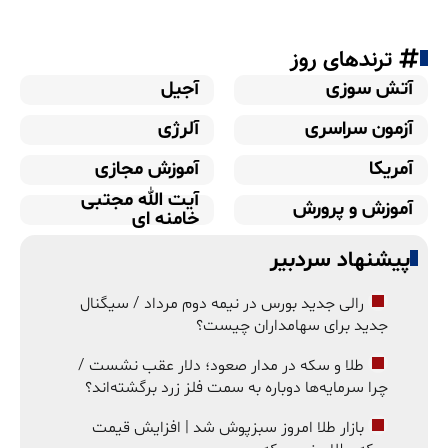
ترندهای روز
آتش سوزی
آجیل
آزمون سراسری
آلرژی
آمریکا
آموزش مجازی
آیت الله مجتبی
آموزش و پرورش
خامنه ای
پیشنهاد سردبیر
رالی جدید بورس در نیمه دوم مرداد / سیگنال
جدید برای سهامداران چیست؟
طلا و سکه در مدار صعود؛ دلار عقب نشست /
چرا سرمایه‌ها دوباره به سمت فلز زرد برگشته‌اند؟
بازار طلا امروز سبزپوش شد | افزایش قیمت