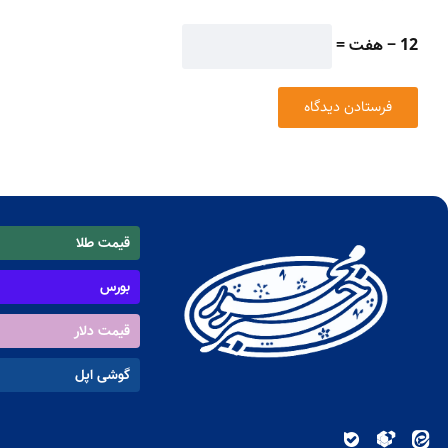
12 − هفت =
قیمت طلا
بورس
قیمت دلار
گوشی اپل