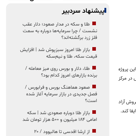
پیشنهاد سردبیر
طلا و سکه در مدار صعود؛ دلار عقب
نشست / چرا سرمایه‌ها دوباره به سمت
فلز زرد برگشته‌اند؟
بازار طلا امروز سبزپوش شد | افزایش
قیمت سکه، طلا و نیم‌سکه
این پروژه
طلا، دلار و بورس روی میز معامله /
برنده بازارهای امروز کدام بود؟
به خود جذب کند. اما آنچه WLFI را بیش از پیش در مرکز
صعود هماهنگ بورس و فرابورس /
فصل جدیدی در بازار سرمایه آغاز شده
است؟
ا ۲۰ درصد از توکن‌های پیش‌فروش آزاد
فا کند.
بازار طلا دوباره صعودی شد | سکه
امامی ۱۸۴ میلیون و ۵۰۰ هزار تومان شد
از ارشا اقدسی تا هالیوود / ۲۰