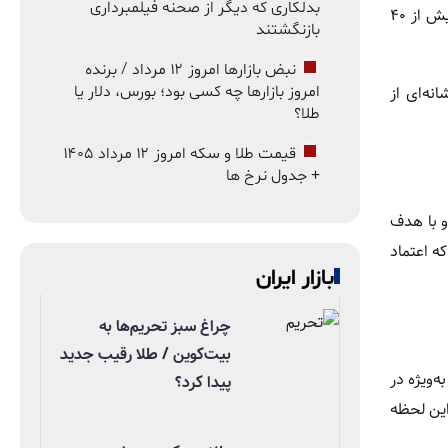
بدلکاری که دیگر از صحنه فیلمبرداری
براساس تخمین‌ها، ارزش‌گذاری WLFI بین ۰.۴۰ تا ۰.۴۲ دلار پیش‌بینی شده است. با توجه به عرضه کل ۱۰۰ میلیارد توکن، ارزش شبکه به بیش از ۴۰
بازنگشتند
نبض بازارها امروز ۱۲ مرداد / برنده
ختلاف قیمت، نشانه‌ای از
امروز بازارها چه کسی بود؛ بورس، دلار یا
طلا؟
قیمت طلا و سکه امروز ۱۲ مرداد ۱۴۰۵
+ جدول نرخ ها
 شده و با هدف
عی صندوق دیجیتال است که اعتماد
بازار ایران
چراغ سبز تحریم‌ها به
بیت‌کوین / طلا رقیب جدید
به‌ویژه در
پیدا کرد؟
ر قالب قانون GENIUS مطرح شده، اما تا این لحظه