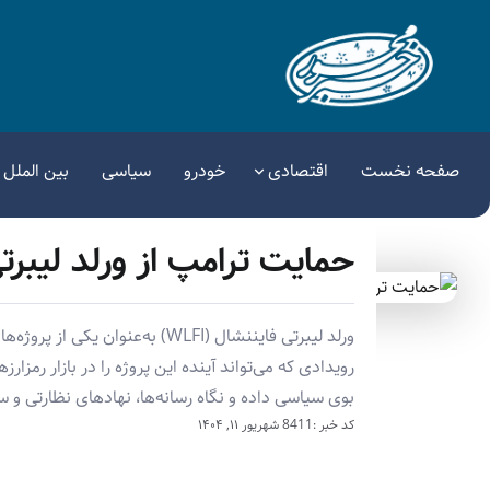
صفحه نخست
اقتصادی
خودرو
سیاسی
بین الملل
حمایت ترامپ از ورلد لیبرت
ورلد لیبرتی فایننشال (WLFI) به‌ع
بوی سیاسی داده و نگاه رسانه‌ها، نهادهای نظارتی و
کد خبر :8411
شهریور ۱۱, ۱۴۰۴