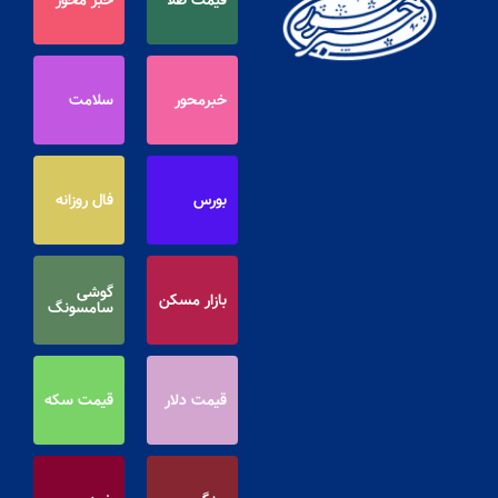
قیمت طلا
خبر محور
خبرمحور
سلامت
بورس
فال روزانه
گوشی
بازار مسکن
سامسونگ
قیمت دلار
قیمت سکه