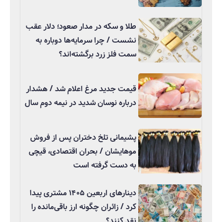
طلا و سکه در مدار صعود؛ دلار عقب
نشست / چرا سرمایه‌ها دوباره به
سمت فلز زرد برگشته‌اند؟
قیمت جدید مرغ اعلام شد / هشدار
درباره نوسان شدید در نیمه دوم سال
پشیمانی تلخ دختران پس از فروش
موهایشان / بحران اقتصادی، قیچی
به دست گرفته است
دینارهای اربعین ۱۴۰۵ مشتری پیدا
کرد / زائران چگونه ارز باقی‌مانده را
نقد کنند؟