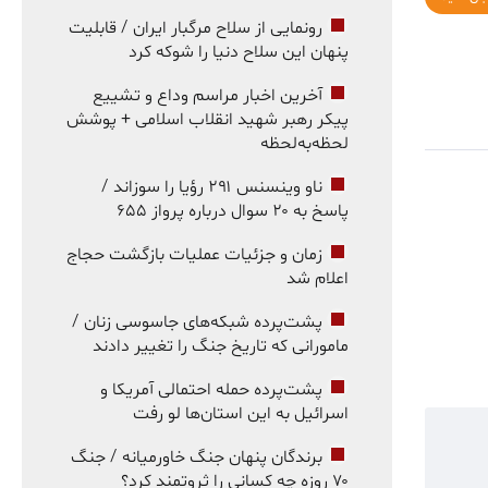
رونمایی از سلاح مرگبار ایران / قابلیت
پنهان این سلاح دنیا را شوکه کرد
آخرین اخبار مراسم وداع و تشییع
پیکر رهبر شهید انقلاب اسلامی + پوشش
لحظه‌به‌لحظه
ناو وینسنس ۲۹۱ رؤیا را سوزاند /
پاسخ به ۲۰ سوال درباره پرواز ۶۵۵
زمان و جزئیات عملیات بازگشت حجاج
اعلام شد
پشت‌پرده شبکه‌های جاسوسی زنان /
مامورانی که تاریخ جنگ را تغییر دادند
پشت‌پرده حمله احتمالی آمریکا و
اسرائیل به این استان‌ها لو رفت
برندگان پنهان جنگ خاورمیانه / جنگ
۷۰ روزه چه کسانی را ثروتمند کرد؟