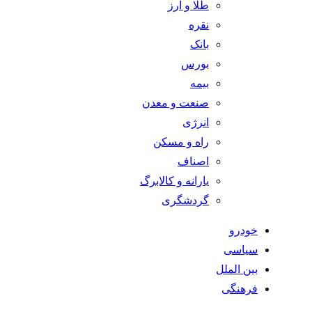
طلا و ارز
نقره
بانک
بورس
بیمه
صنعت و معدن
انرژی
راه و مسکن
اصناف
یارانه و کالابرگ
گردشگری
خودرو
سیاسی
بین الملل
فرهنگی