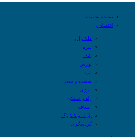
صفحه نخست
اقتصادی
طلا و ارز
نقره
بانک
بورس
بیمه
صنعت و معدن
انرژی
راه و مسکن
اصناف
یارانه و کالابرگ
گردشگری