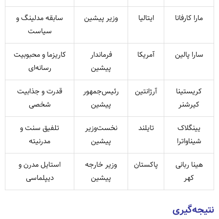
مارا کارفانا
ایتالیا
وزیر پیشین
سابقه مدلینگ و
سیاست
سارا پالین
آمریکا
فرماندار
کاریزما و محبوبیت
پیشین
رسانه‌ای
کریستینا
آرژانتین
رئیس‌جمهور
قدرت و جذابیت
کیرشنر
پیشین
شخصی
یینگلاک
تایلند
نخست‌وزیر
تلفیق سنت و
شیناواترا
پیشین
مدرنیته
هینا ربانی
پاکستان
وزیر خارجه
استایل مدرن و
کهر
پیشین
دیپلماسی
نتیجه‌گیری