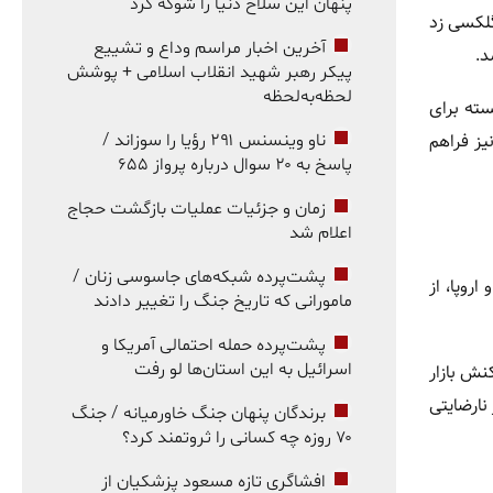
پنهان این سلاح دنیا را شوکه کرد
گلکسی زد
آخرین اخبار مراسم وداع و تشییع
پیکر رهبر شهید انقلاب اسلامی + پوشش
لحظه‌به‌لحظه
سته برای
یز فراهم
ناو وینسنس ۲۹۱ رؤیا را سوزاند /
پاسخ به ۲۰ سوال درباره پرواز ۶۵۵
زمان و جزئیات عملیات بازگشت حجاج
اعلام شد
پشت‌پرده شبکه‌های جاسوسی زنان /
 و اروپا، از
مامورانی که تاریخ جنگ را تغییر دادند
پشت‌پرده حمله احتمالی آمریکا و
اسرائیل به این استان‌ها لو رفت
نش بازار
نارضایتی
برندگان پنهان جنگ خاورمیانه / جنگ
۷۰ روزه چه کسانی را ثروتمند کرد؟
افشاگری تازه مسعود پزشکیان از