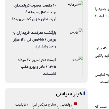
۱۰ مقصد محبوب ثروتمندان
 جدید را
برای انتقال سرمایه /
در بازارهای محدود آزمایش می‌کند تا بازخورد کاربران را پیش از عرضه جهانی ارزیابی کند. نمونه‌ای از این استراتژی را می‌توان در عرضه گلکسی زد فولد ۶
ثروتمندان جهان کجا می‌روند؟
بازگشت قدرتمند خریداران به
بورس / شاخص کل ۱۱۲ هزار
واحد رشد کرد
می‌دهد که هنوز
د بالایی
قیمت دلار امروز ۱۷ مرداد
۱۴۰۵ / دلار و یورو عقب
نشستند
مبرگ، سامسونگ قصد دارد این گوشی را در اجلاس APEC معرفی کند. دستگاه احتمالاً با نام Galaxy G Fold یا Multi Fold 7 به نمایش
 است.
اخبار سیاسی
رونمایی از سلاح مرگبار ایران / قابلیت
حدود ۳۰۰۰ دلار قیمت‌گذاری شده است که