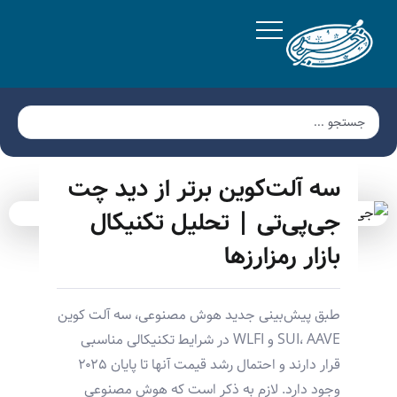
سه آلت‌کوین برتر از دید چت
جی‌پی‌تی | تحلیل تکنیکال
بازار رمزارزها
طبق پیش‌بینی جدید هوش مصنوعی، سه آلت کوین
SUI، AAVE و WLFI در شرایط تکنیکالی مناسبی
قرار دارند و احتمال رشد قیمت آنها تا پایان ۲۰۲۵
وجود دارد. لازم به ذکر است که هوش مصنوعی