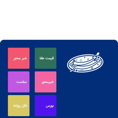
قیمت طلا
خبر محور
خبرمحور
سلامت
بورس
فال روزانه