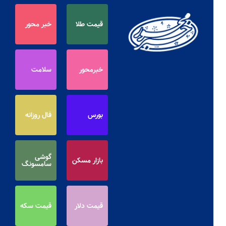
قیمت طلا
خبر محور
خبرمحور
سلامت
بورس
فال روزانه
گوشی
بازار مسکن
سامسونگ
قیمت دلار
قیمت سکه