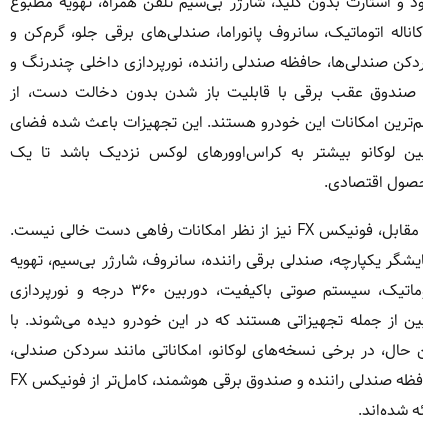
د و استارت بدون کلید، شارژر بی‌سیم تلفن همراه، تهویه مطبوع
اناله اتوماتیک، سانروف پانوراما، صندلی‌های برقی جلو، گرم‌کن و
کن صندلی‌ها، حافظه صندلی راننده، نورپردازی داخلی چندرنگ و
ِ صندوق عقب برقی با قابلیت باز شدن بدون دخالت دست، از
‌ترین امکانات این خودرو هستند. این تجهیزات باعث شده فضای
بین لوکانو بیشتر به کراس‌اوورهای لوکس نزدیک باشد تا یک
صول اقتصادی.
در مقابل، فونیکس FX نیز از نظر امکانات رفاهی دست خالی نیست.
یشگر یکپارچه، صندلی برقی راننده، سانروف، شارژر بی‌سیم، تهویه
اتوماتیک، سیستم صوتی باکیفیت، دوربین ۳۶۰ درجه و نورپردازی
ین از جمله تجهیزاتی هستند که در این خودرو دیده می‌شوند. با
 حال، در برخی نسخه‌های لوکانو، امکاناتی مانند سردکن صندلی،
حافظه صندلی راننده و صندوق برقی هوشمند، کامل‌تر از فونیکس FX
ئه شده‌اند.