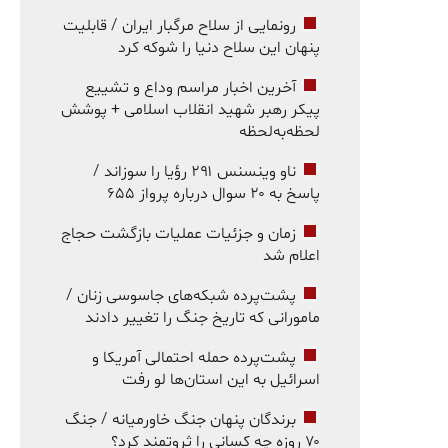
رونمایی از سلاح مرگبار ایران / قابلیت
پنهان این سلاح دنیا را شوکه کرد
آخرین اخبار مراسم وداع و تشییع
پیکر رهبر شهید انقلاب اسلامی + پوشش
لحظه‌به‌لحظه
ناو وینسنس ۲۹۱ رؤیا را سوزاند /
پاسخ به ۲۰ سوال درباره پرواز ۶۵۵
زمان و جزئیات عملیات بازگشت حجاج
اعلام شد
پشت‌پرده شبکه‌های جاسوسی زنان /
مامورانی که تاریخ جنگ را تغییر دادند
پشت‌پرده حمله احتمالی آمریکا و
اسرائیل به این استان‌ها لو رفت
برندگان پنهان جنگ خاورمیانه / جنگ
۷۰ روزه چه کسانی را ثروتمند کرد؟