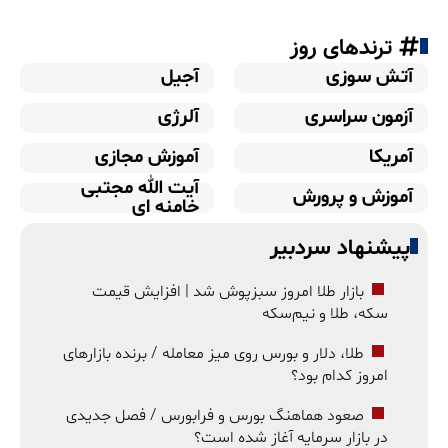
ترندهای روز
آتش سوزی
آجیل
آزمون سراسری
آلرژی
آمریکا
آموزش مجازی
آیت الله مجتبی
آموزش و پرورش
خامنه ای
پیشنهاد سردبیر
بازار طلا امروز سبزپوش شد | افزایش قیمت
سکه، طلا و نیم‌سکه
طلا، دلار و بورس روی میز معامله / برنده بازارهای
امروز کدام بود؟
صعود هماهنگ بورس و فرابورس / فصل جدیدی
در بازار سرمایه آغاز شده است؟