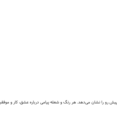
یش رو را نشان می‌دهد. هر رنگ و شعله پیامی درباره عشق، کار و موفقی