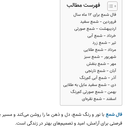
فهرست مطالب
فال شمع برای ۱۲ ماه سال
فروردین – شمع سفید
اردیبهشت – شمع صورتی
خرداد – شمع آبی
تیر – شمع زرد
مرداد – شمع طلایی
شهریور – شمع سبز
مهر – شمع بنفش
آبان – شمع نارنجی
آذر – شمع آبی کم‌رنگ
دی – شمع سفید مایل به طلایی
بهمن – شمع صورتی کم‌رنگ
اسفند – شمع نقره‌ای
فال شمع
با نور و رنگ شمع، دل و ذهن ما را روشن می‌کند و مسیر پ
فرصتی برای آرامش، امید و تصمیم‌های بهتر در زندگی است.