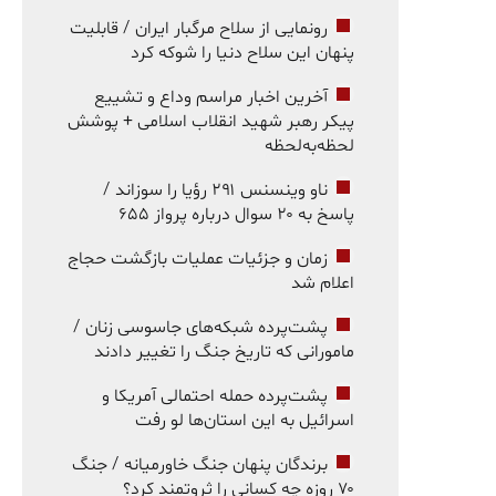
رونمایی از سلاح مرگبار ایران / قابلیت
پنهان این سلاح دنیا را شوکه کرد
آخرین اخبار مراسم وداع و تشییع
پیکر رهبر شهید انقلاب اسلامی + پوشش
لحظه‌به‌لحظه
ناو وینسنس ۲۹۱ رؤیا را سوزاند /
پاسخ به ۲۰ سوال درباره پرواز ۶۵۵
زمان و جزئیات عملیات بازگشت حجاج
اعلام شد
پشت‌پرده شبکه‌های جاسوسی زنان /
مامورانی که تاریخ جنگ را تغییر دادند
پشت‌پرده حمله احتمالی آمریکا و
اسرائیل به این استان‌ها لو رفت
برندگان پنهان جنگ خاورمیانه / جنگ
۷۰ روزه چه کسانی را ثروتمند کرد؟