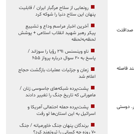
رونمایی از سلاح مرگبار ایران / قابلیت
پنهان این سلاح دنیا را شوکه کرد
آخرین اخبار مراسم وداع و تشییع
، صداقتت
پیکر رهبر شهید انقلاب اسلامی + پوشش
لحظه‌به‌لحظه
ناو وینسنس ۲۹۱ رؤیا را سوزاند /
پاسخ به ۲۰ سوال درباره پرواز ۶۵۵
ند فاصله
زمان و جزئیات عملیات بازگشت حجاج
اعلام شد
پشت‌پرده شبکه‌های جاسوسی زنان /
مامورانی که تاریخ جنگ را تغییر دادند
ر. دوستی
پشت‌پرده حمله احتمالی آمریکا و
اسرائیل به این استان‌ها لو رفت
برندگان پنهان جنگ خاورمیانه / جنگ
۷۰ روزه چه کسانی را ثروتمند کرد؟