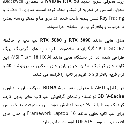
رود. معرفی سری جدید
NVIDIA RTX 50
با معماری Blackwell،
تحولی اساسی در تجربه گرافیکی ایجاد کرده است. فناوری DLSS 4 و
Ray Tracing نسل پنجم باعث شده اند بازی ها و محتوای سه بعدی
با جزئیات و واقع گرایی بی سابقه اجرا شوند.
مدل هایی مانند
RTX 5090 و RTX 5080 لپ تاپ
با حافظه
GDDR7 تا ۲۴ گیگابایت، مخصوص لپ تاپ های گیمینگ بزرگ
طراحی شده اند. در دستگاه هایی مانند MSI Titan 18 HX AI، این
کارت های گرافیک امکان اجرای بازی های سنگین در رزولوشن 4K و
نرخ فریم بالاتر از ۱۶۵ فریم بر ثانیه را فراهم می کنند.
در مقابل، AMD با معرفی معماری
RDNA 4
و ترکیب آن با فناوری
3D V-Cache
توانسته راندمان گرافیکی لپ تاپ های بدون کارت
گرافیک مجزا را تا ۳۰ درصد افزایش دهد. این پیشرفت به خصوص
برای لپ تاپ هایی مانند Framework Laptop 16 یا مدل های
اقتصادی ایسوس TUF A15 اهمیت زیادی دارد.