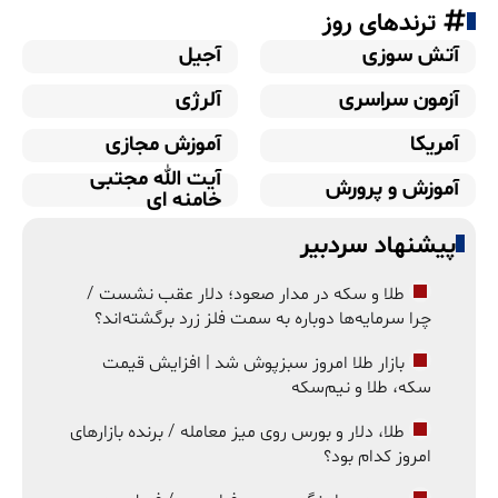
ترندهای روز
آتش سوزی
آجیل
آزمون سراسری
آلرژی
آمریکا
آموزش مجازی
آیت الله مجتبی
آموزش و پرورش
خامنه ای
پیشنهاد سردبیر
طلا و سکه در مدار صعود؛ دلار عقب نشست /
چرا سرمایه‌ها دوباره به سمت فلز زرد برگشته‌اند؟
بازار طلا امروز سبزپوش شد | افزایش قیمت
سکه، طلا و نیم‌سکه
طلا، دلار و بورس روی میز معامله / برنده بازارهای
امروز کدام بود؟