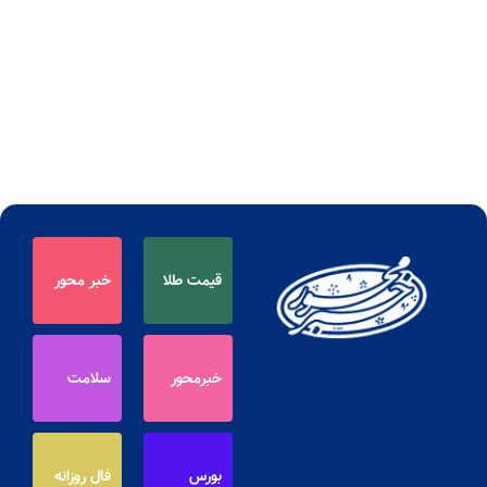
قیمت طلا
خبر محور
خبرمحور
سلامت
بورس
فال روزانه