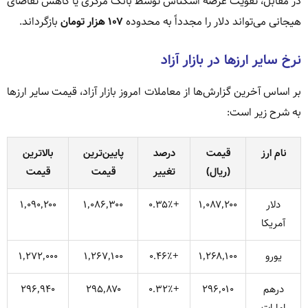
در مقابل، تقویت عرضه اسکناس توسط بانک مرکزی یا کاهش تقاضای
هیجانی می‌تواند دلار را مجدداً به محدوده
۱۰۷ هزار تومان
بازگرداند.
نرخ سایر ارزها در بازار آزاد
بر اساس آخرین گزارش‌ها از معاملات امروز بازار آزاد، قیمت سایر ارزها
به شرح زیر است:
نام ارز
قیمت
درصد
پایین‌ترین
بالاترین
(ریال)
تغییر
قیمت
قیمت
دلار
۱٬۰۸۷٬۲۰۰
+۰.۳۵٪
۱٬۰۸۶٬۳۰۰
۱٬۰۹۰٬۲۰۰
آمریکا
یورو
۱٬۲۶۸٬۱۰۰
+۰.۴۶٪
۱٬۲۶۷٬۱۰۰
۱٬۲۷۲٬۰۰۰
درهم
۲۹۶٬۰۱۰
+۰.۳۲٪
۲۹۵٬۸۷۰
۲۹۶٬۹۴۰