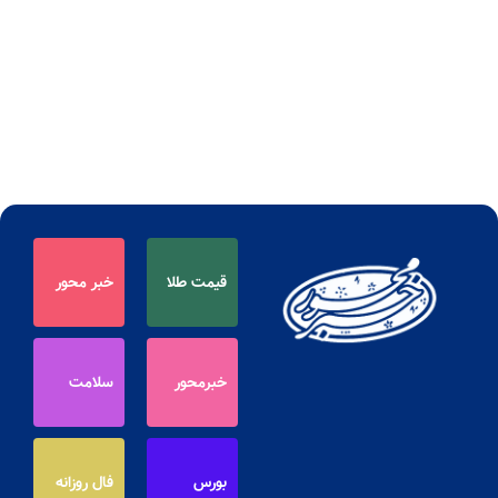
قیمت طلا
خبر محور
خبرمحور
سلامت
بورس
فال روزانه