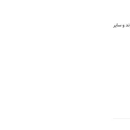
9 تومان معامله شد. درهم، پوند و سایر