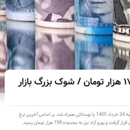
سقوط آزاد دلار به کانال ۱۷۲ هزار تومان / شوک بزرگ بازار
قیمت دلار، یورو و سایر ارزهای پرمتقاضی امروز یکشنبه 24 خرداد 1405 با نوساناتی همراه شد. بر اساس آخرین نرخ