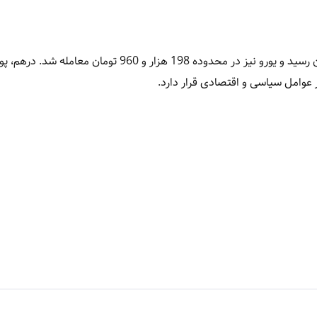
قیمت دلار امروز 24 خرداد 1405 در بازار آزاد به 172 هزار و 10 تومان رسید و یورو نیز در محدوده 198 هزار و 60
ر عوامل سیاسی و اقتصادی قرار دارد.