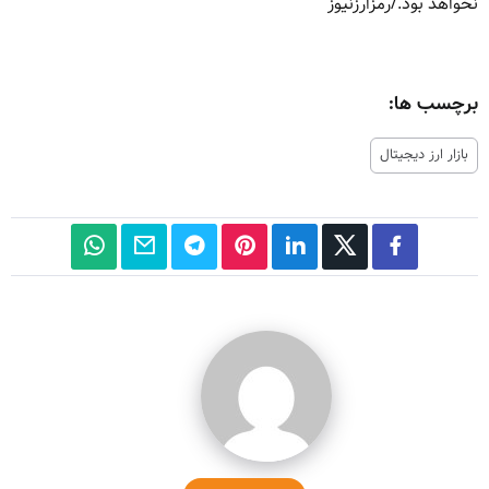
نخواهد بود./رمزارزنیوز
برچسب ها:
بازار ارز دیجیتال