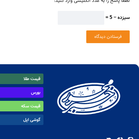
لطفا پاسخ را به عدد انگلیسی وارد کنید:
سیزده − 5 =
قیمت طلا
بورس
قیمت سکه
گوشی اپل