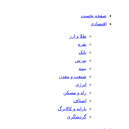
صفحه نخست
اقتصادی
طلا و ارز
نقره
بانک
بورس
بیمه
صنعت و معدن
انرژی
راه و مسکن
اصناف
یارانه و کالابرگ
گردشگری