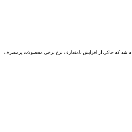
ه بار تهران، قیمت عمده فروشی میوه، سبزی و صیفی‌جات در هفته منتهی به ۱۶ شهریور ماه اعلام شد که حاکی از افزایش نامتعارف نرخ برخی محصولات پرمصرف