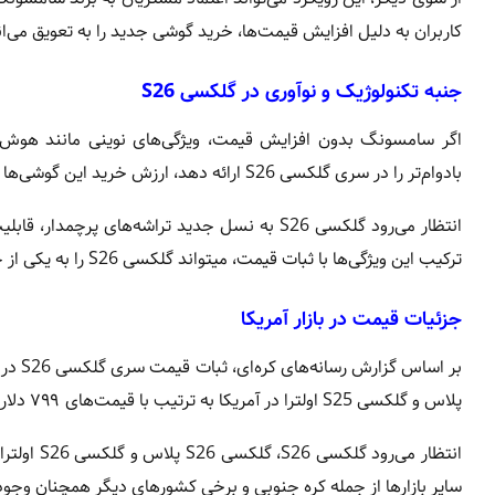
کاربران به دلیل افزایش قیمت‌ها، خرید گوشی جدید را به تعویق می‌ان
جنبه تکنولوژیک و نوآوری در گلکسی S26
اگر سامسونگ بدون افزایش قیمت، ویژگی‌های نوینی مانند هوش مصنو
بادوام‌تر را در سری گلکسی S26 ارائه دهد، ارزش خرید این گوشی‌ها به شکل چشمگیری افزایش خواهد یافت.
انتظار می‌رود گلکسی S26 به نسل جدید تراشه‌ها
ترکیب این ویژگی‌ها با ثبات قیمت، میتواند گلکسی S26 را به یکی از جذاب‌ترین پرچمداران سال تبدیل کند.
جزئیات قیمت در بازار آمریکا
پلاس و گلکسی S25 اولترا در آمریکا به ترتیب با قیمت‌های ۷۹۹ دلار، ۹۹۹ دلار و ۱۲۹۹ دلار عرضه شدند.
انتظار می
سایر بازارها از جمله کره جنوبی و برخی کشورهای دیگر همچنان وجود 