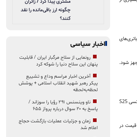
مشتری پیدا کرد / زائران
چگونه ارز باقی‌مانده را نقد
کنند؟
اتری‌های
اخبار سیاسی
رونمایی از سلاح مرگبار ایران / قابلیت
مجهز شود.
پنهان این سلاح دنیا را شوکه کرد
آخرین اخبار مراسم وداع و تشییع
پیکر رهبر شهید انقلاب اسلامی + پوشش
لحظه‌به‌لحظه
بر اساس گزارش رسانه‌های کره‌ای، ثبات قیمت سری گلکسی S26 در حال حاضر به بازار آمریکا محدود می‌شود. مدل‌های پایه گلکسی S25، گلکسی S25
ناو وینسنس ۲۹۱ رؤیا را سوزاند /
پاسخ به ۲۰ سوال درباره پرواز ۶۵۵
زمان و جزئیات عملیات بازگشت حجاج
افزایش قیمت در
اعلام شد