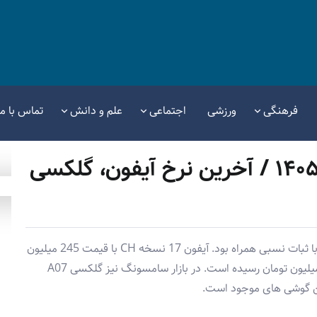
فرهنگی
ورزشی
اجتماعی
علم و دانش
تماس با ما
قیمت گوشی امروز ۱۶ تیر ۱۴۰۵ / آخرین نرخ آیفون، گلکسی
قیمت گوشی های موبایل امروز 16 تیر 1405 در بازار با ثبات نسبی همراه بود. آیفون 17 نسخه CH با قیمت 245 میلیون
تومان معامله می شود و نسخه پرومکس آن به 366 میلیون تومان رسیده است. در بازار سامسونگ نیز گلکسی A07