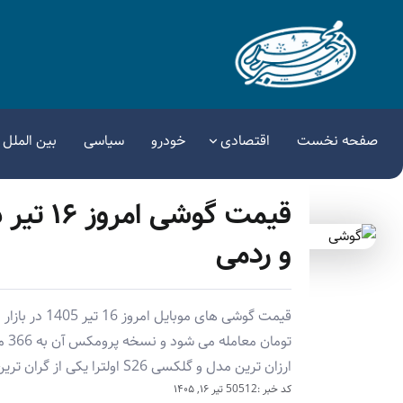
صفحه نخست
اقتصادی
خودرو
سیاسی
بین الملل
و ردمی
ارزان ترین مدل و گلکسی S26 اولترا یکی از گران ترین گوشی های موجود است.
کد خبر :50512
تیر ۱۶, ۱۴۰۵