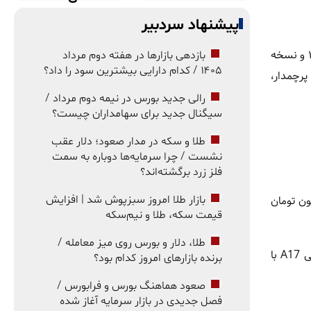
پیشنهاد سردبیر
بازار موبایل امروز شاهد ثبات نسبی قیمت‌ها در کنار اختلاف قابل‌توجه میان مدل‌های اقتصادی و پرچمدار بود. در تازه‌ترین بررسی‌ها، آیفون ۱۷ و نسخه
بازدهی بازارها در هفته دوم مرداد
۱۴۰۵ / کدام دارایی بیشترین سود را داد؟
پرچمدار،
رالی جدید بورس در نیمه دوم مرداد /
سیگنال جدید برای سهامداران چیست؟
طلا و سکه در مدار صعود؛ دلار عقب
نشست / چرا سرمایه‌ها دوباره به سمت
فلز زرد برگشته‌اند؟
سازی 128 گیگابایت به 220 میلیون تومان رسیده و آیفون 15 با مشخصات مشابه 188 میلیون تومان
بازار طلا امروز سبزپوش شد | افزایش
قیمت سکه، طلا و نیم‌سکه
طلا، دلار و بورس روی میز معامله /
گلکسی A07 با فضای ذخیره‌سازی 64 گیگابایت و با قیمت 19 میلیون و 100 هزار تومان ارزان‌ترین گوشی سامسونگ در بازار است. گلکسی A17 با
برنده بازارهای امروز کدام بود؟
صعود هماهنگ بورس و فرابورس /
فصل جدیدی در بازار سرمایه آغاز شده