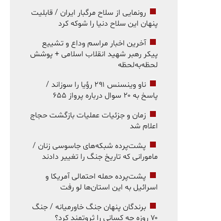
رونمایی از سلاح مرگبار ایران / قابلیت
پنهان این سلاح دنیا را شوکه کرد
آخرین اخبار مراسم وداع و تشییع
پیکر رهبر شهید انقلاب اسلامی + پوشش
لحظه‌به‌لحظه
ناو وینسنس ۲۹۱ رؤیا را سوزاند /
پاسخ به ۲۰ سوال درباره پرواز ۶۵۵
زمان و جزئیات عملیات بازگشت حجاج
اعلام شد
پشت‌پرده شبکه‌های جاسوسی زنان /
مامورانی که تاریخ جنگ را تغییر دادند
پشت‌پرده حمله احتمالی آمریکا و
اسرائیل به این استان‌ها لو رفت
برندگان پنهان جنگ خاورمیانه / جنگ
۷۰ روزه چه کسانی را ثروتمند کرد؟