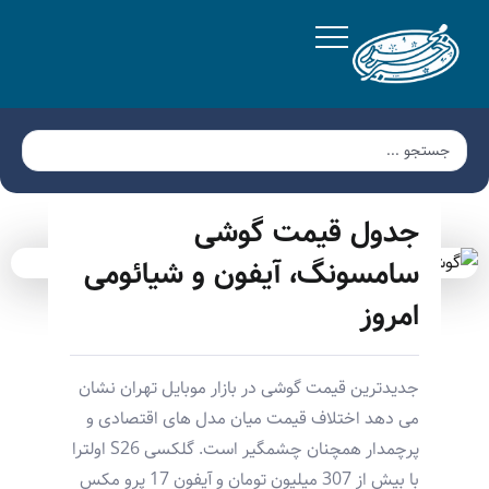
جدول قیمت گوشی
سامسونگ، آیفون و شیائومی
امروز
جدیدترین قیمت گوشی در بازار موبایل تهران نشان
می دهد اختلاف قیمت میان مدل های اقتصادی و
پرچمدار همچنان چشمگیر است. گلکسی S26 اولترا
با بیش از 307 میلیون تومان و آیفون 17 پرو مکس