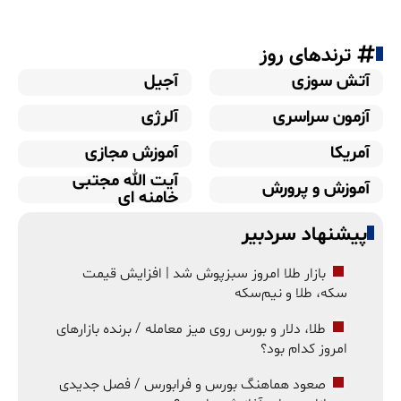
ترندهای روز
آتش سوزی
آجیل
آزمون سراسری
آلرژی
آمریکا
آموزش مجازی
آیت الله مجتبی
آموزش و پرورش
خامنه ای
پیشنهاد سردبیر
بازار طلا امروز سبزپوش شد | افزایش قیمت
سکه، طلا و نیم‌سکه
طلا، دلار و بورس روی میز معامله / برنده بازارهای
امروز کدام بود؟
صعود هماهنگ بورس و فرابورس / فصل جدیدی