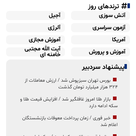
ترندهای روز
آتش سوزی
آجیل
آزمون سراسری
آلرژی
آمریکا
آموزش مجازی
آیت الله مجتبی
آموزش و پرورش
خامنه ای
پیشنهاد سردبیر
بورس تهران سبزپوش شد / ارزش معاملات از
۳۲۴ هزار میلیارد تومان گذشت
بازار طلا امروز غافلگیر شد / افزایش قیمت طلا و
سکه ادامه دارد
خبر فوری / زمان پرداخت معوقات بازنشستگان
اعلام شد