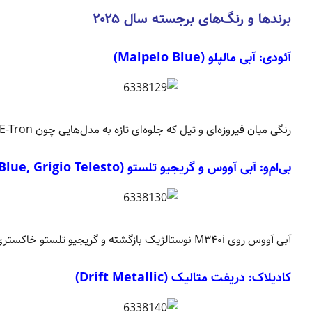
برندها و رنگ‌های برجسته سال ۲۰۲۵
آئودی:
آبی مالپلو (Malpelo Blue)
رنگی میان فیروزه‌ای و تیل که جلوه‌ای تازه به مدل‌هایی چون A۶ E-Tron و Q۳ می‌دهد.
بی‌ام‌و:
آبی آووس و گریجیو تلستو (Avus Blue, Grigio Telesto)
آبی آووس روی M۳۴۰i نوستالژیک بازگشته و گریجیو تلستو خاکستری تیره لوکس برای مدل‌های پرفورمنس محبوبیت دارد.
کادیلاک:
دریفت متالیک (Drift Metallic)