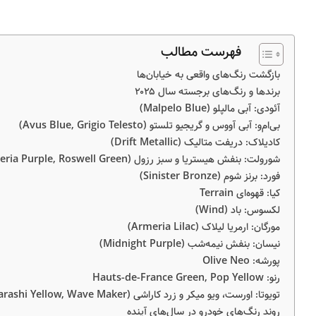
فهرست مطالب
بازگشت رنگ‌های واقعی به خیابان‌ها
برندها و رنگ‌های برجسته سال ۲۰۲۵
آئودی: آبی مالپلو (Malpelo Blue)
بی‌ام‌و: آبی آووس و گریجیو تلستو (Avus Blue, Grigio Telesto)
کادیلاک: دریفت متالیک (Drift Metallic)
شورولت: بنفش هیستریا و سبز رزول (Hysteria Purple, Roswell Green)
فورد: برنز شوم (Sinister Bronze)
کیا: قهوه‌ای Terrain
لکسوس: باد (Wind)
مورگان: ارمریا لیلاک (Armeria Lilac)
نیسان: بنفش نیمه‌شب (Midnight Purple)
پورشه: Olive Neo
رنو: Hauts-de-France Green, Pop Yellow
تویوتا: اورست، ویو میکر و زرد کاراشی (Everest, Karashi Yellow, Wave Maker)
روند رنگ‌های خودرو در سال‌های آینده