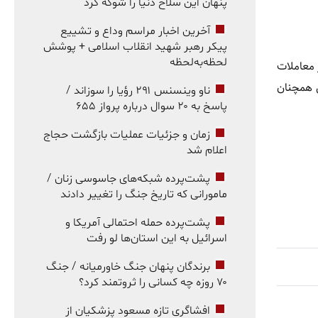
پنهان این سلاح دنیا را شوکه کرد
آخرین اخبار مراسم وداع و تشییع
پیکر رهبر شهید انقلاب اسلامی + پوشش
لحظه‌به‌لحظه
ی بر معاملات
ن همچنان
ناو وینسنس ۲۹۱ رؤیا را سوزاند /
پاسخ به ۲۰ سوال درباره پرواز ۶۵۵
زمان و جزئیات عملیات بازگشت حجاج
اعلام شد
پشت‌پرده شبکه‌های جاسوسی زنان /
مامورانی که تاریخ جنگ را تغییر دادند
پشت‌پرده حمله احتمالی آمریکا و
اسرائیل به این استان‌ها لو رفت
برندگان پنهان جنگ خاورمیانه / جنگ
۷۰ روزه چه کسانی را ثروتمند کرد؟
افشاگری تازه مسعود پزشکیان از