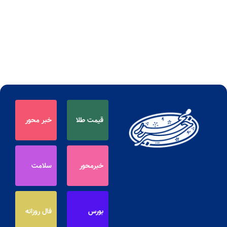
قیمت طلا
خبر محور
خبرمحور
سلامت
بورس
فال روزانه