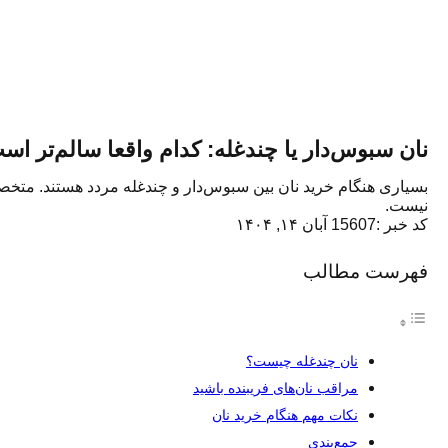
نان سبوس‌دار یا چندغله: کدام واقعا سالم‌تر اس
بسیاری هنگام خرید نان بین سبوس‌دار و چندغله مردد هستند. متخصص
نیست.
کد خبر :15607
آبان ۱۴, ۱۴۰۴
فهرست مطالب
نان چندغله چیست؟
مراقب نان‌های فریبنده باشید
نکات مهم هنگام خرید نان
جمع‌بندی