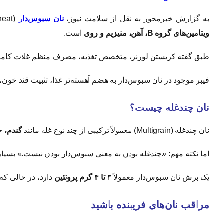
به گزارش خبرمحور به نقل از سلامت نیوز،
نان سبوس‌دار
(Whole Wheat) از کل دانه گندم شامل
ویتامین‌های گروه B، آهن، منیزیم و روی
است.
طبق گفته کریستن لورنز، متخصص تغذیه، مصرف منظم غلات کام
فیبر موجود در نان سبوس‌دار به هضم آهسته‌تر غذا، تثبیت قند خون
نان چندغله چیست؟
نان چندغله (Multigrain) معمولاً ترکیبی از چند نوع غله مانند
گندم، ج
اما نکته مهم: «چندغله بودن به معنی سبوس‌دار بودن نیست.» بسیار
یک برش نان سبوس‌دار معمولاً
۳ تا ۴ گرم پروتئین
دارد، در حالی که
مراقب نان‌های فریبنده باشید