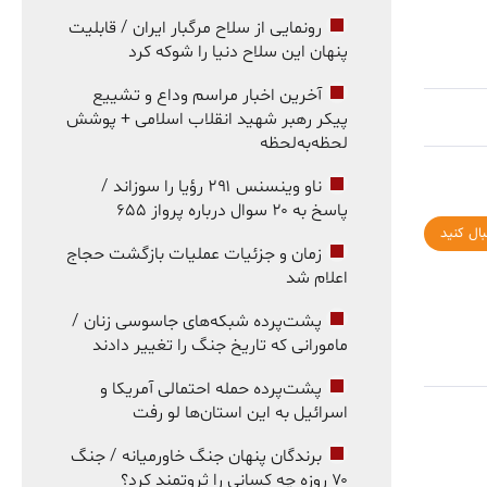
رونمایی از سلاح مرگبار ایران / قابلیت
پنهان این سلاح دنیا را شوکه کرد
آخرین اخبار مراسم وداع و تشییع
پیکر رهبر شهید انقلاب اسلامی + پوشش
لحظه‌به‌لحظه
ناو وینسنس ۲۹۱ رؤیا را سوزاند /
پاسخ به ۲۰ سوال درباره پرواز ۶۵۵
بال کنید
زمان و جزئیات عملیات بازگشت حجاج
اعلام شد
پشت‌پرده شبکه‌های جاسوسی زنان /
مامورانی که تاریخ جنگ را تغییر دادند
پشت‌پرده حمله احتمالی آمریکا و
اسرائیل به این استان‌ها لو رفت
برندگان پنهان جنگ خاورمیانه / جنگ
۷۰ روزه چه کسانی را ثروتمند کرد؟